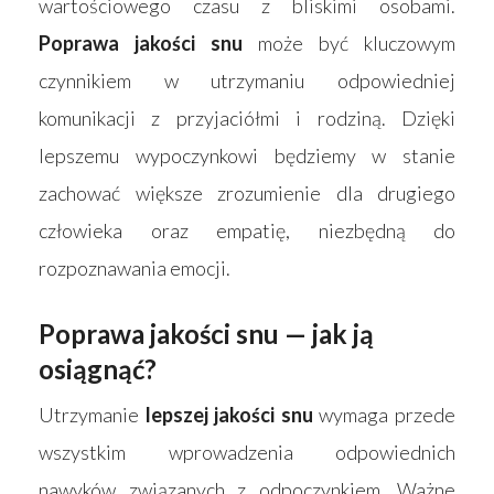
wartościowego czasu z bliskimi osobami.
Produkty
Poprawa jakości snu
może być kluczowym
Wyszukiwarka sk
czynnikiem w utrzymaniu odpowiedniej
Materace
komunikacji z przyjaciółmi i rodziną. Dzięki
Blog
Łóżka
lepszemu wypoczynkowi będziemy w stanie
Kontakt
Akcesoria
zachować większe zrozumienie dla drugiego
człowieka oraz empatię, niezbędną do
rozpoznawania emocji.
Poprawa jakości snu — jak ją
osiągnąć?
Utrzymanie
lepszej jakości snu
wymaga przede
wszystkim wprowadzenia odpowiednich
nawyków związanych z odpoczynkiem. Ważne