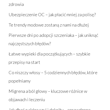
zdrowia
Ubezpieczenie OC – jak płacić mniej za polisę?
Te trendy modowe zostaną z nami na dłużej
Pierwsze dni po adopcji szczeniaka – jak uniknąć
najczęstszych błędów?
Łatwe wypieki dla początkujących – szybkie
przepisy na start
Co niszczy włosy – 5 codziennych błędów, które
popełniamy
Migrena a ból głowy – kluczowe różnice w
objawach i leczeniu
Jak dbać o skórę szyi i dekoltu – sprawdzone